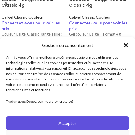
Classic 4g
Classic 4g
Calgel Classic Couleur
Calgel Classic Couleur
Connectez-vous pour voir les
Connectez-vous pour voir les
prix
prix
Couleur Calgel Classic Range Taille :
Gel couleur Calgel – Format 4 g
4g Consistance : ★★★ ・ ・ ・
(Beige/Marron – Caramel).
Gestion du consentement
L'application en deux couches offre une
• Couvrance : ★★★★ Couvrance
couverture totale. Brun rouille
totale / solide
Afin de vous offrir la meilleure expérience possible, nous utilisons des
• Couleur : Caramel chaud / Beige
technologies telles que les cookies pour stocker et/ou accéder aux
caramel
informations relatives à votre appareil. En acceptant ces technologies, vous
• Texture : Classique (ni Pearl, ni
nous autorisez à traiter des données telles que votre comportement de
Glitter)
navigation ou vos identifiants uniques sur ce site. Le refus ou le retrait de
• Temps de séchage : 60 sec (lampe
votre consentement peut avoir un impact négatif sur certaines
UV/LED Calgel recommandée)
fonctionnalités et fonctions.
Distributeur officiel de Calgel en France.
• Utilisation : manucures raffinées,
ALTEK SAS, 9 Rue Hélène Boucher, 44115 Haute Goulaine
looks chaleureux et nail art élégant
Traduit avec DeepL.com (version gratuite)
Téléphone : (0)6 79 93 70 51
Email : contact@calgel.fr
Accepter
ARTICLES RÉCENTS