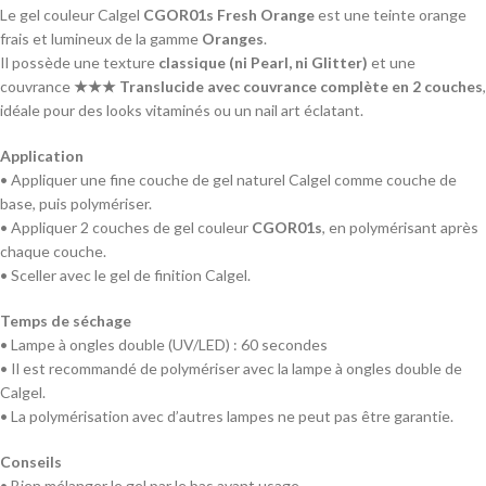
Le gel couleur Calgel
CGOR01s Fresh Orange
est une teinte orange
frais et lumineux de la gamme
Oranges
.
Il possède une texture
classique (ni Pearl, ni Glitter)
et une
couvrance
★★★ Translucide avec couvrance complète en 2 couches
,
idéale pour des looks vitaminés ou un nail art éclatant.
Application
• Appliquer une fine couche de gel naturel Calgel comme couche de
base, puis polymériser.
• Appliquer 2 couches de gel couleur
CGOR01s
, en polymérisant après
chaque couche.
• Sceller avec le gel de finition Calgel.
Temps de séchage
• Lampe à ongles double (UV/LED) : 60 secondes
• Il est recommandé de polymériser avec la lampe à ongles double de
Calgel.
• La polymérisation avec d’autres lampes ne peut pas être garantie.
Conseils
• Bien mélanger le gel par le bas avant usage.