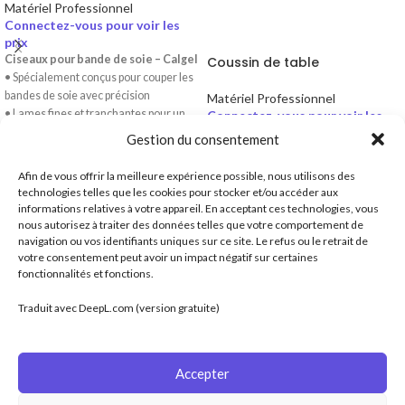
Matériel Professionnel
Connectez-vous pour voir les
prix
Ciseaux pour bande de soie – Calgel
Coussin de table
• Spécialement conçus pour couper les
bandes de soie avec précision
Matériel Professionnel
• Lames fines et tranchantes pour un
Connectez-vous pour voir les
prix
travail net et délicat
Gestion du consentement
Coussin de table – Calgel
• Idéal pour la réparation et le
• Mousse haute densité pour un
renforcement des ongles
Afin de vous offrir la meilleure expérience possible, nous utilisons des
confort optimal
technologies telles que les cookies pour stocker et/ou accéder aux
• Soulage le technicien et le client
informations relatives à votre appareil. En acceptant ces technologies, vous
pendant les prestations
nous autorisez à traiter des données telles que votre comportement de
• Forme ergonomique, adaptée au
navigation ou vos identifiants uniques sur ce site. Le refus ou le retrait de
votre consentement peut avoir un impact négatif sur certaines
travail de précision
fonctionnalités et fonctions.
Distributeur officiel de Calgel en France.
ALTEK SAS, 9 Rue Hélène Boucher, 44115 Haute Goulaine
Traduit avec DeepL.com (version gratuite)
Téléphone : (0)6 79 93 70 51
Email : contact@calgel.fr
Accepter
ARTICLES RÉCENTS