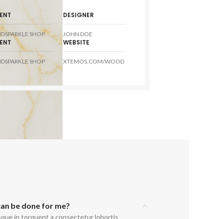
IENT
DESIGNER
NDSPARKLE SHOP
JOHN DOE
IENT
WEBSITE
NDSPARKLE SHOP
XTEMOS.COM/WOOD
can be done for me?
sque in torquent a consectetur lobortis