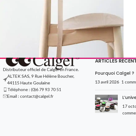
ARTICLES RÉCEN
Distributeur officiel de Calgel en France.
A lacus bibendum pulvinar
Pourquoi Calgel ?
Furniture
ALTEK SAS, 9 Rue Hélène Boucher,
13 avril 2026
1 comm
44115 Haute Goulaine
Téléphone : (0)6 79 93 70 51
Email : contact@calgel.fr
L’univ
17 oct
commen