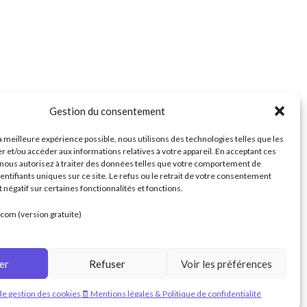
Gestion du consentement
TILES
la meilleure expérience possible, nous utilisons des technologies telles que les
r et/ou accéder aux informations relatives à votre appareil. En acceptant ces
 nous autorisez à traiter des données telles que votre comportement de
de confidentialité
dentifiants uniques sur ce site. Le refus ou le retrait de votre consentement
 négatif sur certaines fonctionnalités et fonctions.
 de retours
com (version gratuite)
s générales
er
Refuser
Voir les préférences
s
 de gestion des cookies
🧾 Mentions légales & Politique de confidentialité