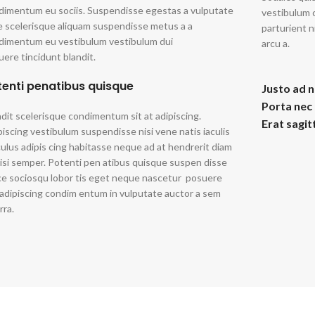
C
dimentum eu sociis. Suspendisse egestas a vulputate
vestibulum 
e scelerisque aliquam suspendisse metus a a
parturient n
dimentum eu vestibulum vestibulum dui
arcu a.
Ind
ere tincidunt blandit.
tenti penatibus quisque
Justo ad n
Porta nec
dit scelerisque condimentum sit at adipiscing.
Erat sagit
iscing vestibulum suspendisse nisi vene natis iaculis
culus adipis cing habitasse neque ad at hendrerit diam
lisi semper. Potenti pen atibus quisque suspen disse
ce sociosqu lobor tis eget neque nascetur posuere
 adipiscing condim entum in vulputate auctor a sem
rra.