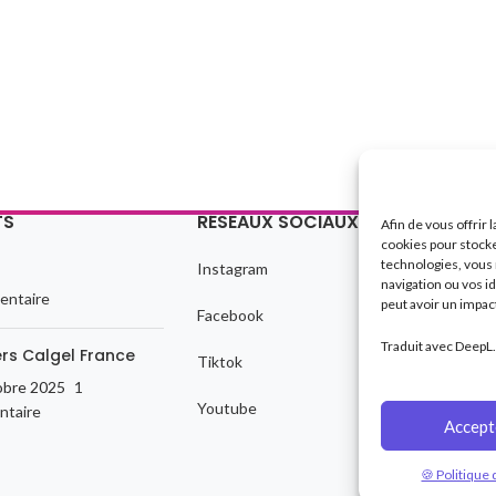
TS
RÉSEAUX SOCIAUX
LIENS U
Afin de vous offrir 
cookies pour stocke
technologies, vous
Instagram
Politique 
navigation ou vos i
entaire
peut avoir un impact
Facebook
Politique
Traduit avec DeepL.
ers Calgel France
Tiktok
Condition
obre 2025
1
Youtube
Contact
taire
Accept
Actualité
🍪 Politique