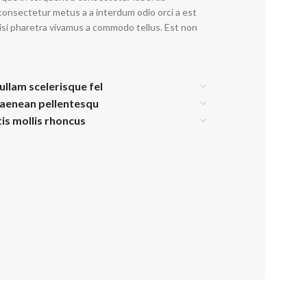
algel Classic RE02 : Douceur fruits rouges
consectetur metus a a interdum odio orci a est
isi pharetra vivamus a commodo tellus. Est non
Une teinte rouge intense à la brillance longue durée.
ispensable et intemporelle, elle offre une manucure élégante,
nette et parfaitement maîtrisée.
ullam scelerisque fel
Voir plus
 aenean pellentesqu
tis mollis rhoncus