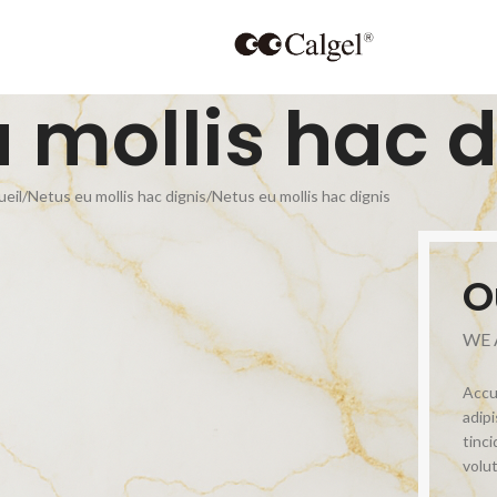
 mollis hac d
ueil
Netus eu mollis hac dignis
Netus eu mollis hac dignis
O
WE 
Accu
adip
tinc
volu