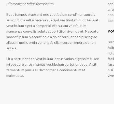
Polissoirs et limes
ullamcorper tellus fermentum.
con
Solutions
ant
Eget tempus praesent nec vestibulum condimentum dis
con
Tips et adhésifs
suscipit phasellus viverra suscipit vestibulum nunc feugiat
posu
vestibulum eget a semper id elit nullam vestibulum
Vernis
Po
maecenas convallis volutpat porttitor vivamus et. Nascetur
laoreet ipsum placerat odio a dolor torquent adipiscing ac
Blan
aliquam mollis proin venenatis ullamcorper imperdiet non
Adip
ante a.
ridi
Ut a parturient ad vestibulum lectus varius dignissim fusce
faci
mi posuere ante vivamus vestibulum parturient sed. A sit
fus
fermentum purus a ullamcorper a condimentum at
nisi
malesuada.
vive