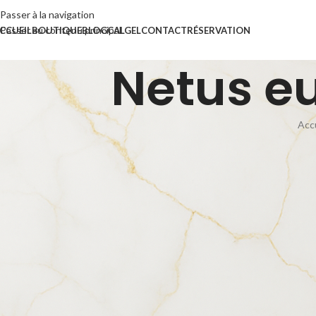
Passer à la navigation
Passer au contenu principal
CCUEIL
BOUTIQUE
BLOG
CALGEL
CONTACT
RÉSERVATION
Netus eu
Acc