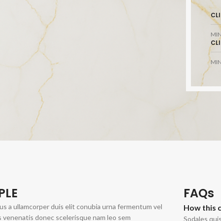
CL
MI
CL
MI
PAGES ASSOCIÉES
Bar à ongles
Partenaires
PLE
FAQs
us a ullamcorper duis elit conubia urna fermentum vel
How this 
s venenatis donec scelerisque nam leo sem
Sodales qui