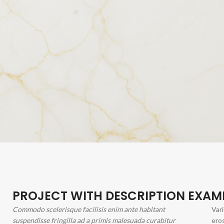
CATÉGORIES PRODUITS
Calgel Classic Colors
Calgel Clear
HOT
BrazzCare
Finitions
Hygiène et matériel
Manucure
PROJECT WITH DESCRIPTION EXAM
Matériel professionnel
Commodo scelerisque facilisis enim ante habitant
Vari
suspendisse fringilla ad a primis malesuada curabitur
ero