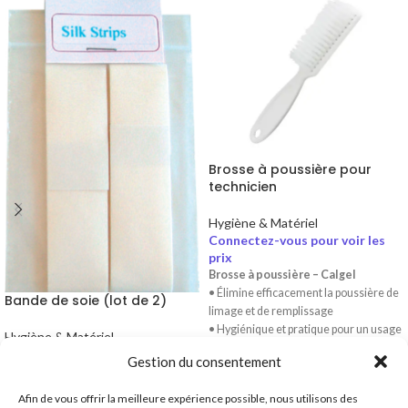
Brosse à poussière pour
technicien
Hygiène & Matériel
Connectez-vous pour voir les
prix
Brosse à poussière – Calgel
• Élimine efficacement la poussière de
Bande de soie (lot de 2)
limage et de remplissage
• Hygiénique et pratique pour un usage
Hygiène & Matériel
professionnel
Connectez-vous pour voir les
Gestion du consentement
• Design ergonomique pour un
prix
nettoyage rapide et précis
Bandes de soie – Calgel (lot de 2)
Afin de vous offrir la meilleure expérience possible, nous utilisons des
• Protection et réparation de l’ongle