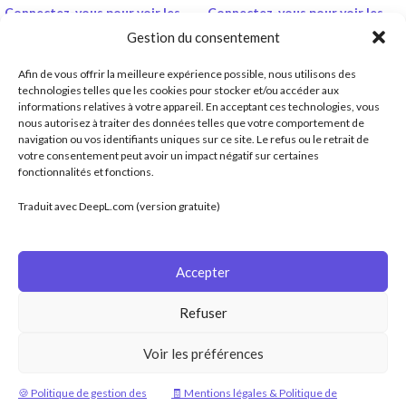
Connectez-vous pour voir les
Connectez-vous pour voir les
prix
prix
Gestion du consentement
Rouleau de formes papier dorées pour
Clip pour
pads gris carrés (réf. 8581)
.
la construction d’ongles en gel ou
Couleur envoyée aléatoire : vert,
Afin de vous offrir la meilleure expérience possible, nous utilisons des
résine.Les repères imprimés
orange ou jaune.
technologies telles que les cookies pour stocker et/ou accéder aux
permettent de réaliser des extensions
⚠️ Les images peuvent varier
informations relatives à votre appareil. En acceptant ces technologies, vous
légèrement du produit réel.
nous autorisez à traiter des données telles que votre comportement de
Réf. 8581
navigation ou vos identifiants uniques sur ce site. Le refus ou le retrait de
votre consentement peut avoir un impact négatif sur certaines
fonctionnalités et fonctions.
Distributeur officiel de Calgel en France.
ALTEK SAS, 9 Rue Hélène Boucher, 44115 Haute Goulaine
Traduit avec DeepL.com (version gratuite)
Téléphone : (0)6 79 93 70 51
Email : contact@calgel.fr
Accepter
ARTICLES RÉCENTS
Refuser
RÉSEAUX SOCIAUX
Voir les préférences
LIENS UTILES
🍪 Politique de gestion des
🧾 Mentions légales & Politique de